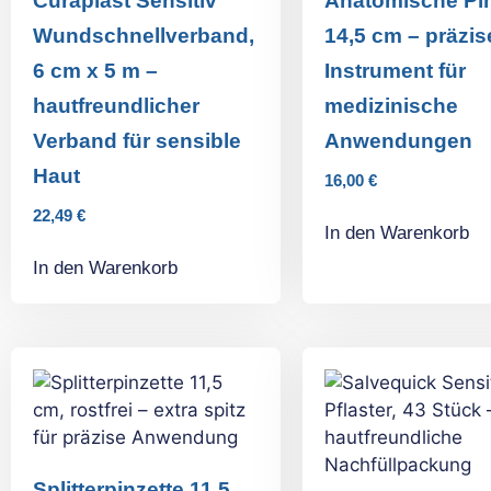
Curaplast Sensitiv
Anatomische Pin
Wundschnellverband,
14,5 cm – präzis
6 cm x 5 m –
Instrument für
hautfreundlicher
medizinische
Verband für sensible
Anwendungen
Haut
16,00
€
22,49
€
In den Warenkorb
In den Warenkorb
Splitterpinzette 11,5