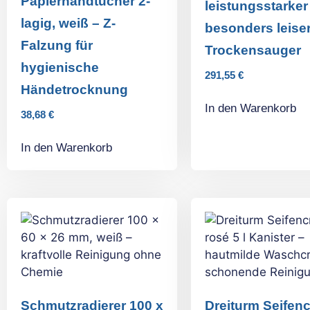
Papierhandtücher 2-
leistungsstarker
lagig, weiß – Z-
besonders leise
Falzung für
Trockensauger
hygienische
291,55
€
Händetrocknung
In den Warenkorb
38,68
€
In den Warenkorb
Schmutzradierer 100 x
Dreiturm Seifen