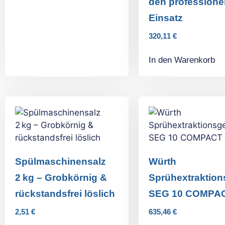
den professione
Einsatz
320,11
€
In den Warenkorb
Spülmaschinensalz
Würth
2 kg – Grobkörnig &
Sprühextraktion
rückstandsfrei löslich
SEG 10 COMPA
2,51
€
635,46
€