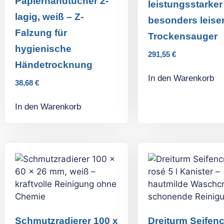
Papierhandtücher 2-
leistungsstarker
lagig, weiß – Z-
besonders leise
Falzung für
Trockensauger
hygienische
291,55
€
Händetrocknung
In den Warenkorb
38,68
€
In den Warenkorb
Schmutzradierer 100 x
Dreiturm Seifen