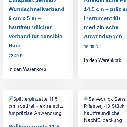
Curaplast Sensitiv
Anatomische Pin
Wundschnellverband,
14,5 cm – präzis
6 cm x 5 m –
Instrument für
hautfreundlicher
medizinische
Verband für sensible
Anwendungen
Haut
16,00
€
22,49
€
In den Warenkorb
In den Warenkorb
Splitterpinzette 11,5