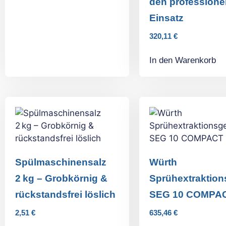
den professione
Einsatz
320,11
€
In den Warenkorb
Spülmaschinensalz
Würth
2 kg – Grobkörnig &
Sprühextraktion
rückstandsfrei löslich
SEG 10 COMPA
2,51
€
635,46
€