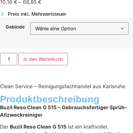
10,16
€
–
68,85
€
Preis inkl. Mehrwertsteuer
Gebinde
In den Warenkorb
Clean Service – Reinigungsfachhandel aus Karlsruhe
Produktbeschreibung
Buzil Reso Clean G 515 – Gebrauchsfertiger Sprüh-
Allzweckreiniger
Der
Buzil Reso Clean G 515
ist ein kraftvoller,