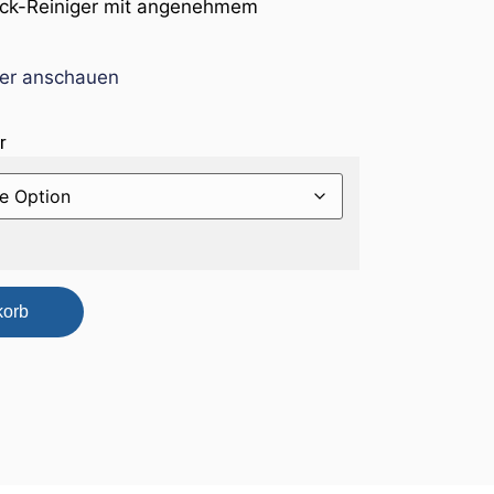
eck-Reiniger mit angenehmem
ier anschauen
r
korb