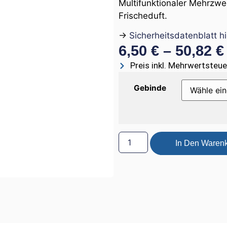
Multifunktionaler Mehrzw
Frischeduft.
→
Sicherheitsdatenblatt h
6,50
€
–
50,82
€
Preis inkl. Mehrwertsteue
Gebinde
In Den Waren