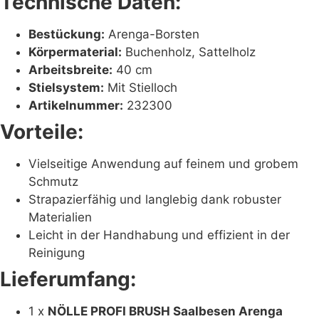
Technische Daten:
Bestückung:
Arenga-Borsten
Körpermaterial:
Buchenholz, Sattelholz
Arbeitsbreite:
40 cm
Stielsystem:
Mit Stielloch
Artikelnummer:
232300
Vorteile:
Vielseitige Anwendung auf feinem und grobem
Schmutz
Strapazierfähig und langlebig dank robuster
Materialien
Leicht in der Handhabung und effizient in der
Reinigung
Lieferumfang:
1 x
NÖLLE PROFI BRUSH Saalbesen Arenga