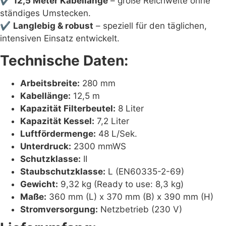
✔
12,5 Meter Kabellänge
– große Reichweite ohne
ständiges Umstecken.
✔
Langlebig & robust
– speziell für den täglichen,
intensiven Einsatz entwickelt.
Technische Daten:
Arbeitsbreite:
280 mm
Kabellänge:
12,5 m
Kapazität Filterbeutel:
8 Liter
Kapazität Kessel:
7,2 Liter
Luftfördermenge:
48 L/Sek.
Unterdruck:
2300 mmWS
Schutzklasse:
II
Staubschutzklasse:
L (EN60335-2-69)
Gewicht:
9,32 kg (Ready to use: 8,3 kg)
Maße:
360 mm (L) x 370 mm (B) x 390 mm (H)
Stromversorgung:
Netzbetrieb (230 V)